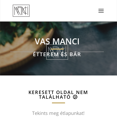
VAS MANCI
ÉTTEREM ÉS BÁR
KERESETT OLDAL NEM
TALÁLHATÓ
😕
Tekints meg étlapunkat!