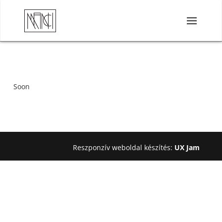
Soon
Reszponzív weboldal készítés:
UX Jam